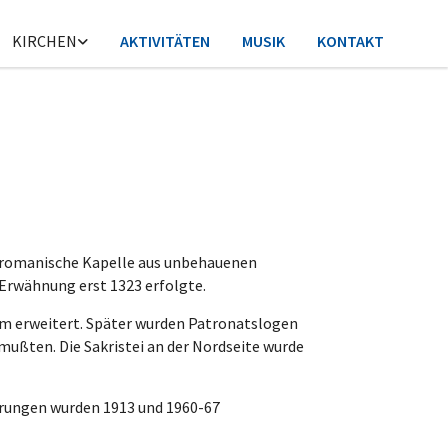
KIRCHEN
AKTIVITÄTEN
MUSIK
KONTAKT
e romanische Kapelle aus unbehauenen
e Erwähnung erst 1323 erfolgte.
rm erweitert. Später wurden Patronatslogen
mußten. Die Sakristei an der Nordseite wurde
erungen wurden 1913 und 1960-67